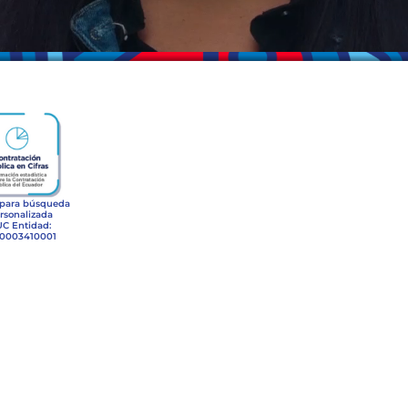
 para búsqueda
rsonalizada
C Entidad:
60003410001